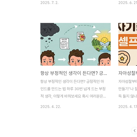
2025. 7. 2.
2025. 6. 21
이 글에서 그 효과적인 작성법을 알려드릴게
런 생각 해보
요. 요즘 제가 가장 중요하게 생각하는 게 바
게 부족할까?
로 '마음챙김'이에요. 하루 종일 바쁘게 살다
나만 뒤처지는
보면 나 자신을 돌볼 시간이 없어져서, 어느
런 생각에 사
새 마음이 지쳐있더라고요. 저도 그랬어요.
다른 사람들
뭔가 늘 허전하고, 작은 일에도 쉽게 짜증이
땅했죠. 낮
나고... 그러다 우연히 명상과 감사일기를 함
따라다니며 
께 해보게 되었는데요, 와, 이거 진짜 신세계
게 만들었어요
더라고요! 😊처음엔 '명상이랑 감사일기가
간관계에서도
항상 부정적인 생각이 든다면? 긍정적인 마인드를 만드는 법
도대체 무슨 관계지?' 싶었죠. 근데 해보니까
지만 괜찮아
이 두 가지가 시너지를 내면서 마음을 정말
그림자가 있을
항상 부정적인 생각이 든다면? 긍정적인 마
자아성찰부터
평화롭게 만들어주는 거예요. 오늘은 제가 직
림자를 걷어
인드를 만드는 법 하루 30번 넘게 드는 부정
만들기“나 잘
접 경험하며..
을 시..
적 생각, 이렇게 바꿔보세요 혹시 여러분은
득 들지 않
하루 중 몇 번이나 부정적인 생각에 빠지시나
돌봄은 변화
2025. 4. 22.
2025. 4. 17
요? 최근 통계에 따르면 현대인의 70% 이상
게 살아가다
이 일상 속에서 반복적인 부정적 사고를 겪고
들여다보고 싶
있다고 합니다. 직장인은 업무 스트레스, 학
간마다 손글
생은 성적 압박, 주부는 육아 부담처럼 상황
다 나에게 질