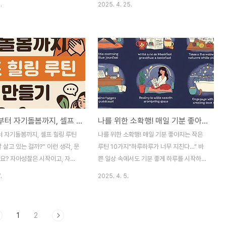
.
2025. 4. 25.
신 적 있으세요? "나는 왜 이렇
감사한 일 세 가지를 종이에 적어보세요작은
", "다른 사람들은 다 잘하는데
것이라도 좋습니다따뜻한 햇살, 편안한 잠자
 것 같아." 저도 예전에는 늘 이
리, 친구의 미소 하나도 괜찮습니다이 작은
로잡혀 있었어요. 거울을 봐도,
습관 하나가삶 전체를 긍정의 시선으로 바꿔
과 비교해도 항상 제 모습이 못마
주고행복감은 무려 20% 이상 증가할 수 있
은 자존감은 마치 그림자처럼 저를
습니다 😊나만의 시간 확보하기 하루 종일
삶의 많은 부분에서 저를 주저하
누군가의 기대와 시선 속에 지치셨나요?단
. 새로운 도전을 망설이고, 인
10분이라도 조용한 시간 속에서자신을 돌아
 소극적이 될 수밖에 없었죠. 하
보는 습관을 가져보세요명상, 산책, 좋아하는
자아성찰부터 자기돌봄까지, 셀프 힐링 루틴 만들기
나를 위한 소확행! 매일 기분 좋아지는 작은 루틴 10가지
요! 우리 모두에게는 조금씩 그런
음악 감상도 좋습니다스트레스가 약 30% 감
 수 있거든요. 중요한 건, 그 그
소하고일상 만족도 또한 자연스럽게 높아진
 자기돌봄까지, 셀프 힐링 루틴
나를 위한 소확행! 매일 기분 좋아지는 작은
내고 스스로 빛을 찾아가는 여정
다고 합니다"나에게 집중하는 시간은 절대 낭
 살고 있는 걸까?” 이런 생각, 문
루틴 10가지"하루하루가 너무 지친다…" 바
비가 아닙니다"작지만 강한 목표 ..
나요? 자아성찰은 시작이고, 자기
쁜 일상 속에서도 기분 좋게 하루를 시작하고
의 열쇠입니다.안녕하세요. 바쁘
끝낼 수 있는 방법이 있을까요? 작지만 확실
.
2025. 4. 5.
 보면 가끔은 멈춰서서 내 마음을
한 행복, 소확행을 만드는 10가지 루틴을 소
어질 때가 있어요. 전 그런 순
개합니다!안녕하세요, 여러분! 바쁜 일상 속
씨로 하루를 정리하거나, 아침마
에서 우리는 종종 자신을 돌보는 것을 잊곤
1
2
문을 던지며 시작하곤 했죠. 이
합니다. 하지만 작은 습관 하나만 바꿔도 하