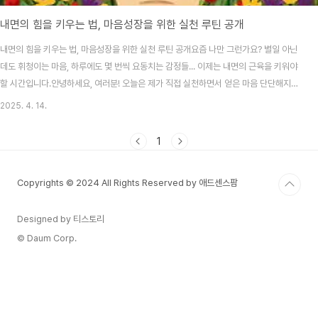
내면의 힘을 키우는 법, 마음성장을 위한 실천 루틴 공개
내면의 힘을 키우는 법, 마음성장을 위한 실천 루틴 공개요즘 나만 그런가요? 별일 아닌
데도 휘청이는 마음, 하루에도 몇 번씩 요동치는 감정들... 이제는 내면의 근육을 키워야
할 시간입니다.안녕하세요, 여러분! 오늘은 제가 직접 실천하면서 얻은 마음 단단해지는
루틴을 공유해보려고 해요. 세상은 내 마음을 보호해주지 않죠. 결국은 내가 내 마음을
2025. 4. 14.
지켜야 하니까요. 작은 습관 하나가 생각보다 큰 변화를 만들어주더라고요. 오늘 글이 여
러분에게도 내면을 가꾸는 계기가 되길 바라며, 바로 시작할게요!목차내면의 힘이 필요
1
한 이유 아침 10분, 나를 세우는 루틴 감정을 기록하는 저녁 루틴 사람보다 나와 연결되
는 시간 만들기 몸을 쓰면 마음도 반응한다 마음을 단단하게 만드는 생활 습관들내면의
Copyrights © 2024 All Rights Reserved by 애드센스팜
힘이 필요한 이유누구나 마..
Designed by 티스토리
© Daum Corp.