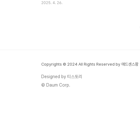
2025. 4. 26.
은 단순히 "돈 많아졌으면"이라고 생각하지
않습니다그들은 "3년 안에 전세 탈출", "5년
내 월세 수입 확보"처럼구체적인 수치를 붙인
목표를 설정합니다목표가 명확할수록 집중력
이 올라가고,작은 유혹이나 소비에 흔들리지
않게 됩니다정확한 숫자와 시기를 설정하는
습관,그것이 부자의 출발점입니다 😊수입보
다 지출이 먼저다많이 버는 것보다 더 중요한
Copyrights © 2024 All Rights Reserved by 애드센스팜
건, 덜 쓰는 습관입니다돈을 모으는 사람들은
항상 '고정비'부터 점검합니다정기 구독 서비
Designed by 티스토리
스, 보험, 외식 등'새는 돈'을 먼저 끊는 것이
© Daum Corp.
핵심입니다또한, 소비 전에는 늘 자신에게 이
렇게 묻습니다"이건..