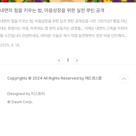
내면의 힘을 키우는 법, 마음성장을 위한 실천 루틴 공개
내면의 힘을 키우는 법, 마음성장을 위한 실천 루틴 공개요즘 나만 그런가요? 별일 아닌
데도 휘청이는 마음, 하루에도 몇 번씩 요동치는 감정들... 이제는 내면의 근육을 키워야
할 시간입니다.안녕하세요, 여러분! 오늘은 제가 직접 실천하면서 얻은 마음 단단해지는
루틴을 공유해보려고 해요. 세상은 내 마음을 보호해주지 않죠. 결국은 내가 내 마음을
2025. 4. 14.
지켜야 하니까요. 작은 습관 하나가 생각보다 큰 변화를 만들어주더라고요. 오늘 글이 여
러분에게도 내면을 가꾸는 계기가 되길 바라며, 바로 시작할게요!목차내면의 힘이 필요
1
한 이유 아침 10분, 나를 세우는 루틴 감정을 기록하는 저녁 루틴 사람보다 나와 연결되
는 시간 만들기 몸을 쓰면 마음도 반응한다 마음을 단단하게 만드는 생활 습관들내면의
Copyrights © 2024 All Rights Reserved by 애드센스팜
힘이 필요한 이유누구나 마..
Designed by 티스토리
© Daum Corp.