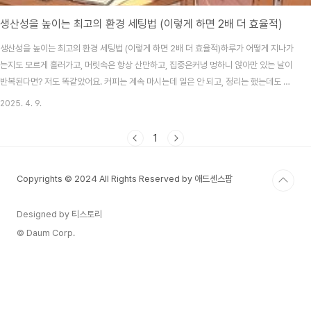
생산성을 높이는 최고의 환경 세팅법 (이렇게 하면 2배 더 효율적)
생산성을 높이는 최고의 환경 세팅법 (이렇게 하면 2배 더 효율적)하루가 어떻게 지나가
는지도 모르게 흘러가고, 머릿속은 항상 산만하고, 집중은커녕 멍하니 앉아만 있는 날이
반복된다면? 저도 똑같았어요. 커피는 계속 마시는데 일은 안 되고, 정리는 했는데도 여
전히 어질러진 느낌… 그런데 어느 날, 정말 사소한 환경 변화 하나가 저를 완전히 바꿔
2025. 4. 9.
놨답니다. 오늘은 그 ‘환경 세팅’의 마법에 대해 진심을 담아 나눠보려 해요.목차왜 환경
이 생산성에 영향을 줄까?최적의 작업 공간 구성 요소빛과 소리, 집중을 좌우한다디지털
1
미니멀리즘의 힘효율적인 환경 습관화 방법바로 실행할 수 있는 5가지 팁왜 환경이 생
산성에 영향을 줄까?우리는 환경의 영향을 생각보다 훨씬 더 많이 받습니다. 같은 일을
Copyrights © 2024 All Rights Reserved by 애드센스팜
하더라도 정돈된 공간에서 하..
Designed by 티스토리
© Daum Corp.