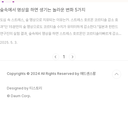
숲속에서 명상을 하면 생기는 놀라운 변화 5가지
도심 속 스트레스, 숲 명상으로 치유되는 이유는?1. 스트레스 호르몬 코르티솔 감소 효
과"단 15분만의 숲 명상으로도 코르티솔 수치가 유의미하게 감소한다."일본과 핀란드
연구진의 실험 결과, 숲속에서 명상을 하면 스트레스 호르몬인 코르티솔이빠르게 감소
한다는 것이 밝혀졌습니다. 도심에서의 명상보다 훨씬 효과가 높았으며,이완 효과는 평
2025. 5. 3.
균 2배 이상 증가했습니다.현대인이 가장 시급하게 다뤄야 할 문제인 만성 스트레스와
불안 완화에 숲 명상은 매우 효과적입니다.마음챙김 통일 버튼함께보면 좋은 글 보러가
1
기☝️2. 자율신경계 균형 회복숲속 명상은 우리 몸의 교감신경과 부교감신경의 균형을효
과적으로 회복시켜줍니다.교감신경 : 긴장, 집중부교감신경 : 이완, 회복숲속의 자연 소
Copyrights © 2024 All Rights Reserved by 애드센스팜
리(바람, 새소리, 나뭇잎 소리)는 부교감신..
Designed by 티스토리
© Daum Corp.