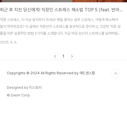
퇴근 후 지친 당신에게! 직장인 스트레스 해소법 TOP 5 (feat. 번아웃 극복)
직장 스트레스, 더 이상 방치하지 마세요! 매일 쌓이는 업무 스트레스, 어떻게 해소해야
할지 막막하셨죠? 이 글에서 직장인의 스트레스를 효과적으로 관리하고, 건강한 직장 생
활을 위한 실용적인 방법 5가지를 소개합니다. 지금 바로 당신의 스트레스를 날려버릴
솔루션을 찾아보세요! 아, 직장인이라면 누구나 공감할 거예요. 아침에 눈 뜨는 순간부터
2025. 6. 6.
'오늘도 무사히 버틸 수 있을까?' 하는 생각에 한숨부터 나오죠? 저도 예전에 그랬어요.
특히 월요일 아침은 정말이지... 생각만 해도 피곤했던 기억이 나네요. 😖 바쁜 업무에 치
1
이고, 상사와의 관계, 동료와의 미묘한 신경전까지! 스트레스는 정말이지 우리의 삶을 좀
먹는 주범이라고 해도 과언이 아니잖아요? 하지만 피할 수 없다면, 즐기는 방법은 없어
Copyrights © 2024 All Rights Reserved by 애드센스팜
도 현명하게 대처하..
Designed by 티스토리
© Daum Corp.