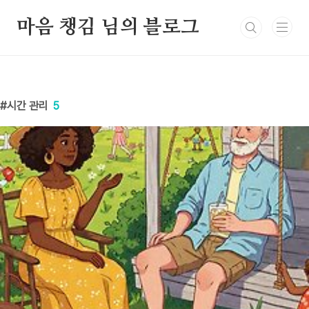
본문 바로가기
마음 챙김 님의 블로그
시간 관리
5