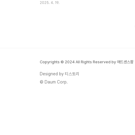
2025. 4. 19.
다 보면 나도 모르게 감정에 휘둘릴 때가 있
죠. 욱하고 후회하고, 반복되는 감정의 롤러
코스터에 지칠 때, 저도 그랬습니다. 그러다
뇌과학 기반의 메타인지 훈련을 알게 되었어
요. 단순히 공부할 때만 쓰는 전략이 아니라,
내 마음을 다스리는 데도 탁월한 효과가 있다
는 사실에 놀랐죠. 그래서 오늘은 이 ‘메타인
지’가 어떻게 감정조절까지 도와주는지, 그
Copyrights © 2024 All Rights Reserved by 애드센스팜
과학적 근거와 실제 적용법까지 낱낱이 알려
드릴게요.목차1. 메타인지란 무엇인가? 2. 뇌
Designed by 티스토리
과학적 근거: 메타인지와 감정조절 3. 메타인
© Daum Corp.
지 훈련의 실제 적용과 효과 4. 현대인의 마
음 관리와 ..