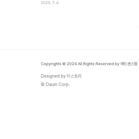
2025. 7. 6.
치여 마음이 복잡하거나, 괜히 불안하고 초조
한 날들 있으신가요? 저도 그럴 때가 종종 있
는데요, 그럴 때마다 따뜻한 차 한 잔이 주는
위로가 정말 크더라고요. 커피처럼 각성 효과
는 없지만, 차분하게 마음을 가라앉히고 편안
함을 선사하는 차의 매력은 무궁무진하죠. 오
늘은 제가 직접 마셔보고, 또 여러 정보를 찾
아보며 알게 된 감정 안정에 특히 좋은 차 종
Copyrights © 2024 All Rights Reserved by 애드센스팜
류들을 소개해 드릴게요. 향긋한 차 한 잔으
로 복잡한 마음을 잠시 내려놓는 시간을 가져
Designed by 티스토리
봐요! 😊광고 1. 편안한 휴식을 선사하는, 캐
© Daum Corp.
모마일 차 🌼캐모마일은 아마 가장 대표적인
'편..