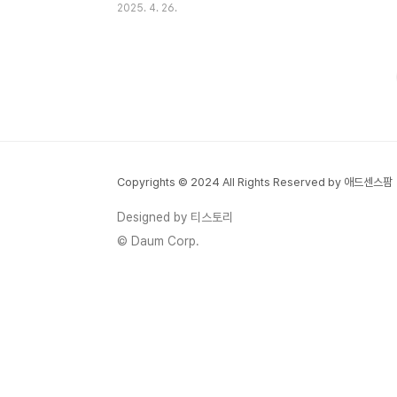
2025. 4. 26.
은 단순히 "돈 많아졌으면"이라고 생각하지
않습니다그들은 "3년 안에 전세 탈출", "5년
내 월세 수입 확보"처럼구체적인 수치를 붙인
목표를 설정합니다목표가 명확할수록 집중력
이 올라가고,작은 유혹이나 소비에 흔들리지
않게 됩니다정확한 숫자와 시기를 설정하는
습관,그것이 부자의 출발점입니다 😊수입보
다 지출이 먼저다많이 버는 것보다 더 중요한
Copyrights © 2024 All Rights Reserved by 애드센스팜
건, 덜 쓰는 습관입니다돈을 모으는 사람들은
항상 '고정비'부터 점검합니다정기 구독 서비
Designed by 티스토리
스, 보험, 외식 등'새는 돈'을 먼저 끊는 것이
© Daum Corp.
핵심입니다또한, 소비 전에는 늘 자신에게 이
렇게 묻습니다"이건..