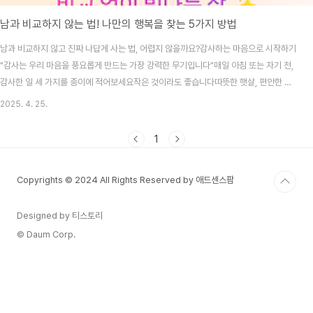
남과 비교하지 않는 법! 나만의 행복을 찾는 5가지 방법
남과 비교하지 않고 진짜 나답게 사는 법, 어렵지 않을까요?감사하는 마음으로 시작하기
"감사는 우리 마음을 풍요롭게 만드는 가장 강력한 무기입니다"매일 아침 또는 자기 전,
감사한 일 세 가지를 종이에 적어보세요작은 것이라도 좋습니다따뜻한 햇살, 편안한 잠
자리, 친구의 미소 하나도 괜찮습니다이 작은 습관 하나가삶 전체를 긍정의 시선으로 바
2025. 4. 25.
꿔주고행복감은 무려 20% 이상 증가할 수 있습니다 😊나만의 시간 확보하기 하루 종
일 누군가의 기대와 시선 속에 지치셨나요?단 10분이라도 조용한 시간 속에서자신을 돌
1
아보는 습관을 가져보세요명상, 산책, 좋아하는 음악 감상도 좋습니다스트레스가 약
30% 감소하고일상 만족도 또한 자연스럽게 높아진다고 합니다"나에게 집중하는 시간
Copyrights © 2024 All Rights Reserved by 애드센스팜
은 절대 낭비가 아닙니다"작지만 강한 목표 ..
Designed by 티스토리
© Daum Corp.