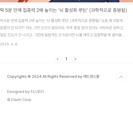
딱 5분 만에 집중력 2배 높이는 ‘뇌 활성화 루틴’ (과학적으로 증명됨)
딱 5분 만에 집중력 2배 높이는 ‘뇌 활성화 루틴’ (과학적으로 증명됨)“요즘 왜 이렇게
집중이 안 되지?” 저도 그런 순간이 많았어요. 하루 종일 앉아 있어도 머릿속은 멍하고,
일은 진도가 안 나가고. 그런데 놀랍게도 단 5분이면 뇌를 깨우고 집중력을 확 끌어올릴
수 있는 루틴이 있다는 걸 알게 됐어요. 과학적으로 입증된 이 방법을 꾸준히 실천하면서
2025. 4. 8.
저도 ‘딴짓쟁이’에서 ‘집중의 아이콘’으로 변신하게 됐죠. 오늘은 여러분께도 그 루틴을
소개하려고 합니다!목차왜 우리는 집중력을 잃을까?뇌 과학이 말하는 집중 루틴5분 뇌
1
활성화 루틴 소개루틴 실천 단계별 설명실제 효과와 후기 정리집중력 유지 팁 5가지왜
우리는 집중력을 잃을까?집중력이 떨어지는 이유는 단순히 의지 부족 때문이 아닙니다.
Copyrights © 2024 All Rights Reserved by 애드센스팜
수면 부족, 스트..
Designed by 티스토리
© Daum Corp.