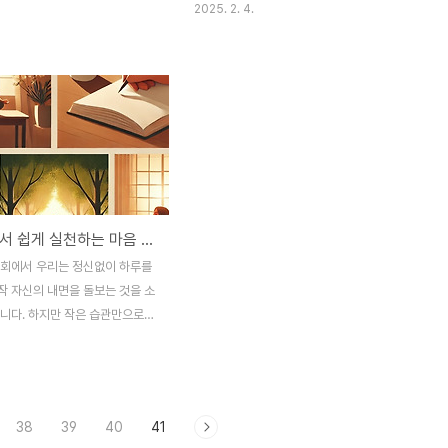
2025. 2. 4.
 때 가장 간단하면서도 효과적인
레스가 쌓이고, 인간관계나 업무 수행에도 부
‘심호흡’입니다. 심호흡은 우리
정적인 영향을 미칠 수 있습니다.하지만 감정
계를 조절하여 과도한 긴장을 완
조절은 타고나는 능력이 아니라, 연습을 통해
음을 안정시키는 데 도움을 줍니
충분히 향상할 수 있는 기술입니다. 특히 불
고 느린 호흡은 교감신경을 진정
안하거나 감정이 폭발할 것 같은 순간에 사용
감신경을 활성화하여 몸과 마음
할 수 있는 심리 안정법을 익혀두면 스스로를
게 이완되도록 돕습니다.심호흡
빠르게 진정시키고, 보다 건강한 방식으로 감
연습하면 불안감을 줄이고 집중력
정을 다룰 수 있습니다. 이번 글에서는 감정
 있습니다. 스트레스를 받을 때
조절이 어려울 때 활용할 수 있는 즉각적이고
일상 속에서 쉽게 실천하는 마음 챙김 습관 5가지
식적으로 숨을 얕게 쉬게 되는데,
효과적인 심리 안정법을 소개하겠습니다.1.
소 공급을 줄여 불안을 더욱 악
감정을 다스리는 가장 기본적인 방법: 심호흡
사회에서 우리는 정신없이 하루를
 반면 깊은 호흡을 통해 산소를
우리가 감정적으로 격앙될 때, 가장 먼저 변
작 자신의 내면을 돌보는 것을 소
하면 신체가 이완되고..
화하는 것이 ..
합니다. 하지만 작은 습관만으로도
시키고 삶의 질을 높일 수 있습니
(Mindfulness)은 특별한 시간
이 아니라, 일상의 작은 순간들
로 살아가는 것에서 시작됩니다.
38
39
40
41
 쉽게 실천할 수 있는 마음 챙