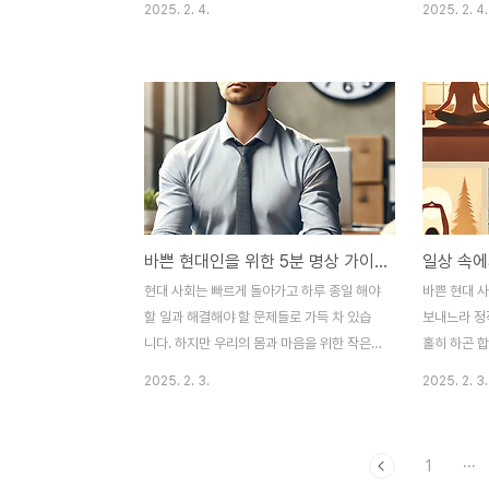
2025. 2. 4.
2025. 2. 4.
고 하루의 방향을 설정하는 중요한 시간입니
니다. 이럴
다. 하지만 우리는 종종 급하게 눈을 뜨고, 정
방법이 바로 
신없이 출근 준비를 하며, 스마트폰을 보느라
의 자율신경
아침 시간을 낭비하곤 합니다.그러나 아침 루
화하고, 마
틴을 조금만 바꿔도 에너지가 높아지고, 집중
다. 특히 깊
력이 향상되며, 전반적인 삶의 질이 개선됩니
시키고 부교
다. 이번 글에서는 아침 루틴이 중요한 이유
이 자연스럽
와 함께, 작은 변화만으로도 삶을 긍정적으로
을 꾸준히 
바꿀 수 있는 방법들을 알아보겠습니다.1. 아
을 향상할 수
바쁜 현대인을 위한 5분 명상 가이드 놀라운 효과
침 루틴이 하루의 성과를 결정한다아침은 단
우리는 무의
순한 하루의 시작이 아닙니다. 뇌가 가장 맑
이는 뇌에 산
현대 사회는 빠르게 돌아가고 하루 종일 해야
바쁜 현대 
고, 신체가 새로운 에너지를 받아들이는 시간
화시킵니다.
할 일과 해결해야 할 문제들로 가득 차 있습
보내느라 정
입니다. 이 시간을 어..
충분히 공급
니다. 하지만 우리의 몸과 마음을 위한 작은
홀히 하곤 
쉼표를 만드는 것만으로도 삶의 질은 크게 달
마음을 안정
2025. 2. 3.
2025. 2. 3.
라질 수 있습니다. 그중에서도 명상은 짧은
다. 마음 챙김
시간 안에 집중력과 평온함을 되찾을 수 있는
이 필요한 것
강력한 방법입니다.많은 사람이 명상을 어렵
을 의식적으
1
···
게 생각하지만, 사실 5분만 투자해도 충분한
이번 글에서는